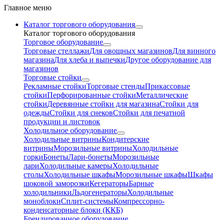
Главное меню
Каталог торгового оборудования
Каталог торгового оборудования
Торговое оборудование
Торговые стеллажи
Для овощных магазинов
Для винного
магазина
Для хлеба и выпечки
Другое оборудование для
магазинов
Торговые стойки
Рекламные стойки
Торговые стенды
Прикассовые
стойки
Перфорированные стойки
Металлические
стойки
Деревянные стойки для магазина
Стойки для
одежды
Стойки для снеков
Стойки для печатной
продукции и листовок
Холодильное оборудование
Холодильные витрины
Кондитерские
витрины
Морозильные витрины
Холодильные
горки
Бонеты
Лари-бонеты
Морозильные
лари
Холодильные камеры
Холодильные
столы
Холодильные шкафы
Морозильные шкафы
Шкафы
шоковой заморозки
Кегераторы
Барные
холодильники
Льдогенераторы
Холодильные
моноблоки
Сплит-системы
Компрессорно-
конденсаторные блоки (ККБ)
Брендированное оборудование