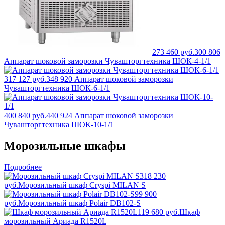
273 460 руб.
300 806
Аппарат шоковой заморозки Чувашторгтехника ШОК-4-1/1
317 127 руб.
348 920
Аппарат шоковой заморозки
Чувашторгтехника ШОК-6-1/1
400 840 руб.
440 924
Аппарат шоковой заморозки
Чувашторгтехника ШОК-10-1/1
Морозильные шкафы
Подробнее
318 230
руб.
Морозильный шкаф Cryspi MILAN S
99 900
руб.
Морозильный шкаф Polair DB102-S
119 680 руб.
Шкаф
морозильный Ариада R1520L