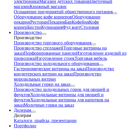
электроники
Магазин детских товаров
Цветочный
магазин
Книжный магазин
Оснащение предприятий общественного питания
Оборудование кофе корнеров
Оборудование
пекарни
Ресторан
Пекарня
Бар
Кофейня
Кофе
корнер
Бистро
Кулинария
Фуд корт
Столовая
Производство
Производство
Производство торгового оборудования
Производство стеллажей
Торговые витрины на
заказ
Перфорированные панели
Изготовление изделий из
проволоки
Изготовление стоек
Торговая мебель
Производство холодильного оборудования
Гастрономические витрины на заказ
Производство
кондитерских витрин на заказ
Производство
морозильных витрин
Холодильные горки на заказ
Производство холодильных горок для овощей и
фруктов
Холодильные витрины для овощей и
фруктов
Холодильные витрины для напитков на
заказ
Молочные горки на заказ
Дилерам
Дилерам
Каталоги, прайсы, презентации
Портфолио