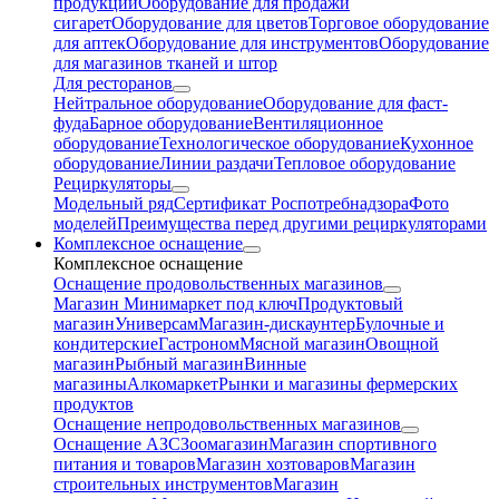
продукции
Оборудование для продажи
сигарет
Оборудование для цветов
Торговое оборудование
для аптек
Оборудование для инструментов
Оборудование
для магазинов тканей и штор
Для ресторанов
Нейтральное оборудование
Оборудование для фаст-
фуда
Барное оборудование
Вентиляционное
оборудование
Технологическое оборудование
Кухонное
оборудование
Линии раздачи
Тепловое оборудование
Рециркуляторы
Модельный ряд
Сертификат Роспотребнадзора
Фото
моделей
Преимущества перед другими рециркуляторами
Комплексное оснащение
Комплексное оснащение
Оснащение продовольственных магазинов
Магазин Минимаркет под ключ
Продуктовый
магазин
Универсам
Магазин-дискаунтер
Булочные и
кондитерские
Гастроном
Мясной магазин
Овощной
магазин
Рыбный магазин
Винные
магазины
Алкомаркет
Рынки и магазины фермерских
продуктов
Оснащение непродовольственных магазинов
Оснащение АЗС
Зоомагазин
Магазин спортивного
питания и товаров
Магазин хозтоваров
Магазин
строительных инструментов
Магазин