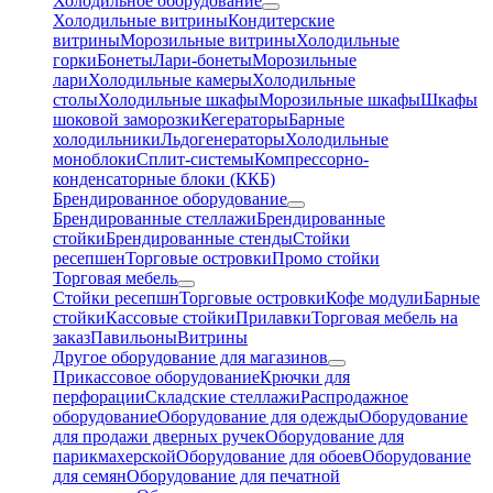
Холодильное оборудование
Холодильные витрины
Кондитерские
витрины
Морозильные витрины
Холодильные
горки
Бонеты
Лари-бонеты
Морозильные
лари
Холодильные камеры
Холодильные
столы
Холодильные шкафы
Морозильные шкафы
Шкафы
шоковой заморозки
Кегераторы
Барные
холодильники
Льдогенераторы
Холодильные
моноблоки
Сплит-системы
Компрессорно-
конденсаторные блоки (ККБ)
Брендированное оборудование
Брендированные стеллажи
Брендированные
стойки
Брендированные стенды
Стойки
ресепшен
Торговые островки
Промо стойки
Торговая мебель
Стойки ресепшн
Торговые островки
Кофе модули
Барные
стойки
Кассовые стойки
Прилавки
Торговая мебель на
заказ
Павильоны
Витрины
Другое оборудование для магазинов
Прикассовое оборудование
Крючки для
перфорации
Складские стеллажи
Распродажное
оборудование
Оборудование для одежды
Оборудование
для продажи дверных ручек
Оборудование для
парикмахерской
Оборудование для обоев
Оборудование
для семян
Оборудование для печатной