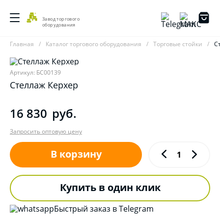
Завод торгового
оборудования
Главная
Каталог торгового оборудования
Торговые стойки
С
Артикул: БС00139
Стеллаж Керхер
16 830
руб.
Запросить оптовую цену
В корзину
Купить в один клик
Быстрый заказ в Telegram