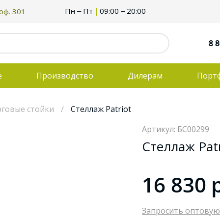
Пн – Пт
09:00 – 20:00
 оф. 301
8 8
е
Производство
Дилерам
Порт
говые стойки
Стеллаж Patriot
Артикул: БС00299
Стеллаж Patr
16 830
Запросить оптовую