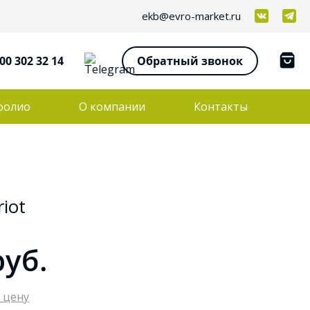
ekb@evro-market.ru
00 302 32 14
Обратный звонок
фолио
О компании
Контакты
iot
руб.
 цену