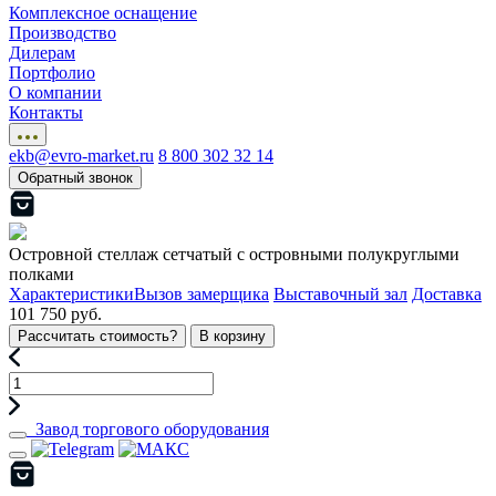
Комплексное оснащение
Производство
Дилерам
Портфолио
О компании
Контакты
ekb@evro-market.ru
8 800 302 32 14
Обратный звонок
Островной стеллаж сетчатый с островными полукруглыми
полками
Характеристики
Вызов замерщика
Выставочный зал
Доставка
101 750 руб.
Рассчитать стоимость?
В корзину
Завод торгового оборудования