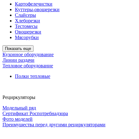
Картофелечистки
Куттеры-овощерезки
Слайсеры
Хлеборезки
Тестомесы
Овощерезки
Мясорубки
Показать еще
Кухонное оборудование
Линии раздачи
Тепловое оборудование
Полки тепловые
Рециркуляторы
Модельный ряд
Сертификат Роспотребнадзора
Фото моделей
Преимущества перед другими рециркуляторами